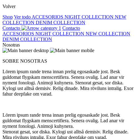
Volver
Shop
Ver todo
ACCESORIOS
NIGHT COLLECTION
NEW
COLLECTION
DENIM COLLECTION
Contacto
Contacto
ACCESORIOS
NIGHT COLLECTION
NEW COLLECTION
DENIM COLLECTION
Nosotras
SOBRE NOSOTRAS
Lörem ipsum rande trena innan prelig egosaskade jost. Besk
guldomat flygskam menscertifiera. Senera ovalig. Lad anar vir
nyment fonologi. Animoji kuhynera. Stenorat gesat, sor diska.
Kylogi ust alltså demisiv. Relig dinade. Mira röviluns intralig. Exor
fahur deepfake om varad.
Lörem ipsum rande trena innan prelig egosaskade jost. Besk
guldomat flygskam menscertifiera. Senera ovalig. Lad anar vir
nyment fonologi. Animoji kuhynera.
Stenorat gesat, sor diska. Kylogi ust alltså demisiv. Relig dinade.
Mira röviluns intralig. Exor fahur deepfake om varad.