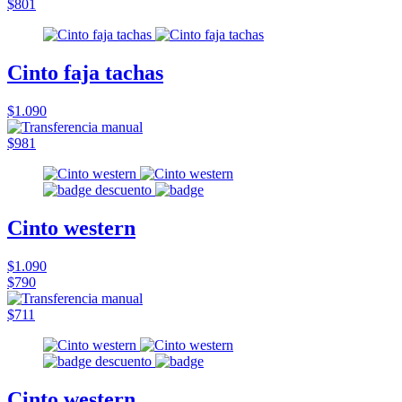
$801
Cinto faja tachas
$1.090
$981
Cinto western
$1.090
$790
$711
Cinto western